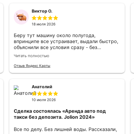
Виктор О.
18 июля 2026
Беру тут машину около полугода,
впринципе все устраивает, выдали быстро,
объяснили все условия сразу - без
подводных камней рассказали про правила
Читать полностью
договора и санкции за их нарушение,
условия не менялись с того момента как
Отзыв Яндекс Карты
взял авто, также в рабочее время офиса
ребята всегда на связи, оперативно
отвечают и стараются как можно быстрее
Анатолий
решить возникший вопрос, вне
зависимости от его сложности (понятно,
10 июля 2026
что иногда не все от них зависит, но видно,
что тебе стараются помочь, а не тупо
Сделка состоялась
«Аренда авто под
кормят стандартной отпиской в стиле
такси без депозита. Jolion 2024»
"ожидайте, ваш вопрос на рассмотрении").
По технической части машины более-
Все по делу. Без лишней воды. Рассказали,
менее норм, конечно не новые, но для авто